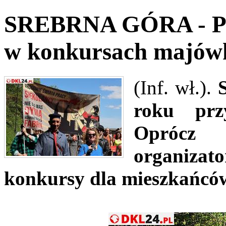
SREBRNA GÓRA - Poja
w konkursach majó
(Inf. wł.).
roku przy
Oprócz
organiza
konkursy dla mieszkańców