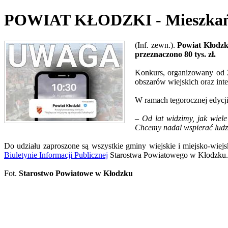
POWIAT KŁODZKI - Mieszkańcy 
(Inf. zewn.).
Powiat Kłodzki
przeznaczono 80 tys. zł.
Konkurs, organizowany od 2
obszarów wiejskich oraz inte
W ramach tegorocznej edycji 
–
Od lat widzimy, jak wiele
Chcemy nadal wspierać ludzi
Do udziału zaproszone są wszystkie gminy wiejskie i miejsko-wie
Biuletynie Informacji Publicznej
Starostwa Powiatowego w Kłodzku.
Fot.
Starostwo Powiatowe w Kłodzku