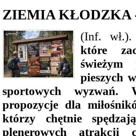
ZIEMIA KŁODZKA - 
(Inf. wł.)
które za
świeżym 
pieszych 
sportowych wyzwań. W
propozycje dla miłośnik
którzy chętnie spędzaj
plenerowych atrakcji 