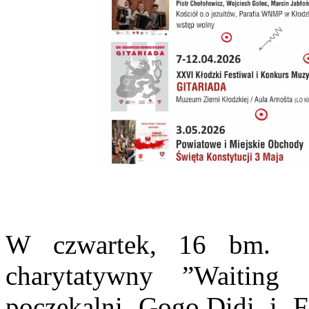
W czwartek, 16 bm. wy
charytatywny ”Waitin
poczekalni Gogo,Didi i 