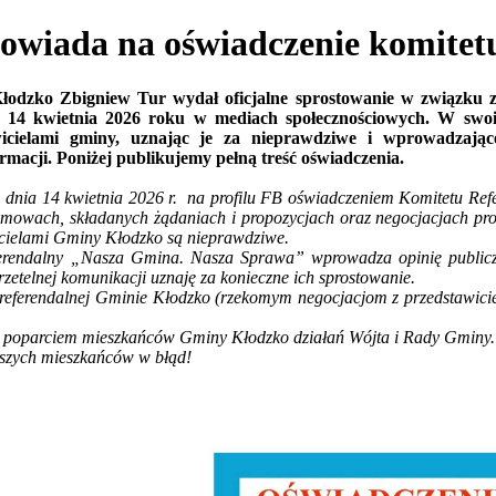
ada na oświadczenie komitetu 
łodzko Zbigniew Tur wydał oficjalne sprostowanie w związku 
14 kwietnia 2026 roku w mediach społecznościowych. W swoi
wicielami gminy, uznając je za nieprawdziwe i wprowadzają
macji. Poniżej publikujemy pełną treść oświadczenia.
 dnia 14 kwietnia 2026 r. na profilu FB oświadczeniem Komitetu R
mowach, składanych żądaniach i propozycjach oraz negocjacjach pr
icielami Gminy Kłodzko są nieprawdziwe.
ferendalny „Nasza Gmina. Nasza Sprawa” wprowadza opinię publiczn
rzetelnej komunikacji uznaję za konieczne ich sprostowanie.
referendalnej Gminie Kłodzko (rzekomym negocjacjom z przedstawiciel
m i poparciem mieszkańców Gminy Kłodzko działań Wójta i Rady Gminy.
aszych mieszkańców w błąd!