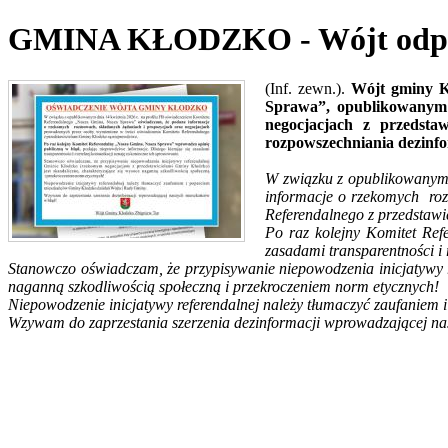
GMINA KŁODZKO - Wójt odpowi
(Inf. zewn.).
Wójt gminy K
Sprawa”, opublikowanym 
negocjacjach z przedsta
rozpowszechniania dezinfor
W związku z opublikowanym
informacje o rzekomych roz
Referendalnego z przedstaw
Po raz kolejny Komitet Re
zasadami transparentności i 
Stanowczo oświadczam, że przypisywanie niepowodzenia inicjatywy 
naganną szkodliwością społeczną i przekroczeniem norm etycznych!
Niepowodzenie inicjatywy referendalnej należy tłumaczyć zaufanie
Wzywam do zaprzestania szerzenia dezinformacji wprowadzającej n