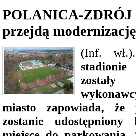
POLANICA-ZDRÓJ - St
przejdą modernizację
(Inf. wł.
stadionie
zostały
wykonawc
miasto zapowiada, że 
zostanie udostępniony
miejsce do parkowania.