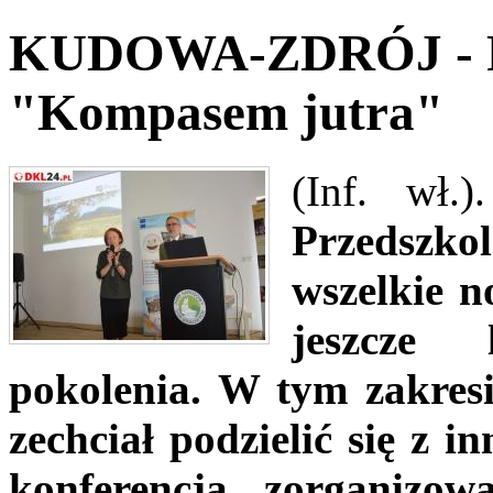
KUDOWA-ZDRÓJ - Pr
"Kompasem jutra"
(Inf. wł.
Przedszko
wszelkie n
jeszcze 
pokolenia. W tym zakresi
zechciał podzielić się z 
konferencja zorganizo