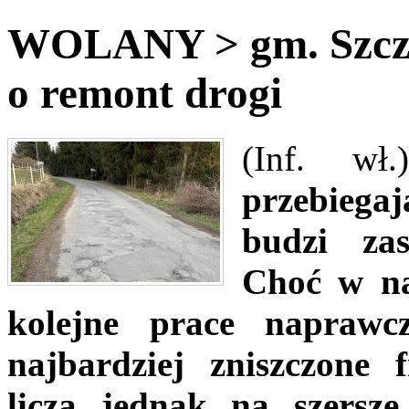
WOLANY > gm. Szczy
o remont drogi
(Inf. wł
przebiega
budzi zas
Choć w na
kolejne prace naprawc
najbardziej zniszczone 
liczą jednak na szersze 