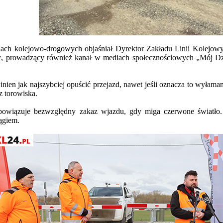
zdach kolejowo-drogowych objaśniał Dyrektor Zakładu Linii Kolej
w
, prowadzący również kanał w mediach społecznościowych „Mój Dzi
nien jak najszybciej opuścić przejazd, nawet jeśli oznacza to wyłamani
z torowiska.
obowiązuje bezwzględny zakaz wjazdu, gdy miga czerwone światło. 
iągiem.