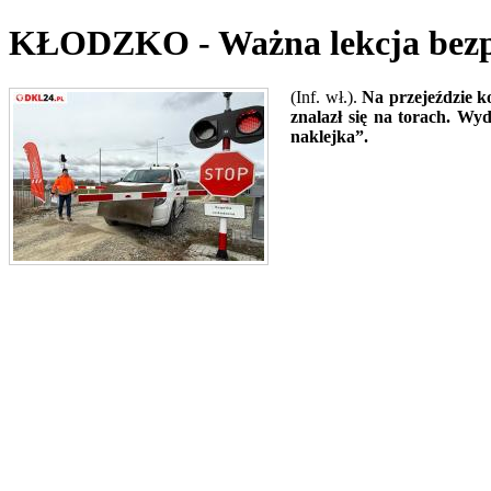
KŁODZKO - Ważna lekcja bezpi
(Inf. wł.).
Na przejeździe k
znalazł się na torach. Wy
naklejka”.