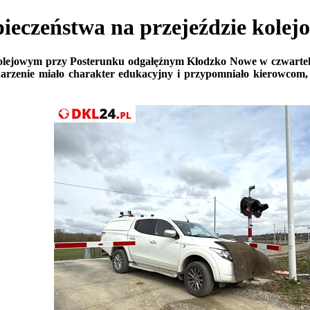
eczeństwa na przejeździe kole
olejowym przy Posterunku odgałęźnym Kłodzko Nowe w czwartek, 
darzenie miało charakter edukacyjny i przypomniało kierowcom, 