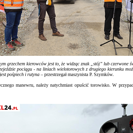
m grzechem kierowców jest to, że widząc znak „stój” lub czerwone świ
rzejeździe pociągu - na liniach wielotorowych z drugiego kierunku m
jest pośpiech i rutyna
– przestrzegał maszynista P. Szymków.
zpiecznego manewru, należy natychmiast opuścić torowisko. W przyp