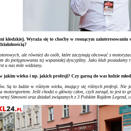
emi kłodzkiej. Wyraża się to choćby w rosnącym zainteresowaniu
działalnością?
torowych, ale również do osób, które zaczynają obcować z motoryzacją
em do pielęgnowania tej wspaniałej dyscypliny. Jako klub posiadamy r
est u nas mile widziany.
w jakim wieku i np. jakich profesji? Czy garną do was ludzie młod
ów. Są to ludzie w różnym wieku, imający się różnych profesji. Nie 
za motorsportem. Jeśli chodzi o główny człon, czyli zarząd, to jest t
twartej Simowni oraz działań związanych z 3 Polskim Rajdem Legend, co