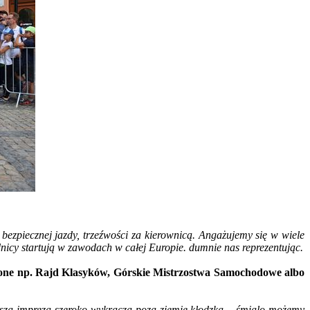
piecznej jazdy, trzeźwości za kierownicą. Angażujemy się w wiele
nicy startują w zawodach w całej Europie. dumnie nas reprezentując.
dzone np. Rajd Klasyków, Górskie Mistrzostwa Samochodowe albo
nasza impreza szeroko wykracza poza ziemię kłodzką – śmialo możemy