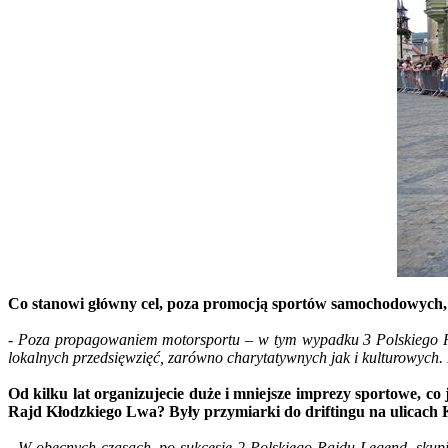
Co stanowi główny cel, poza promocją sportów samochodowych,
- Poza propagowaniem motorsportu – w tym wypadku 3 Polskiego Ra
lokalnych przedsięwzięć, zarówno charytatywnych jak i kulturowych. 
Od kilku lat organizujecie duże i mniejsze imprezy sportowe,
Rajd Kłodzkiego Lwa? Były przymiarki do driftingu na ulicach K
- W obecnych czasach, po sukcesie 2 Polskiego Rajdu Legend, skupi