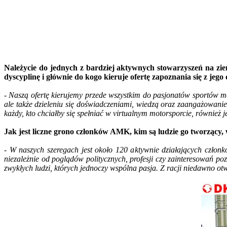
Należycie do jednych z bardziej aktywnych stowarzyszeń na zi
dyscyplinę i głównie do kogo kieruje ofertę zapoznania się z jego 
- Naszą ofertę kierujemy przede wszystkim do pasjonatów sportów mo
ale także dzieleniu się doświadczeniami, wiedzą oraz zaangażowani
każdy, kto chciałby się spełniać w virtualnym motorsporcie, również j
Jak jest liczne grono członków AMK, kim są ludzie go tworzący, 
- W naszych szeregach jest około 120 aktywnie działających członk
niezależnie od poglądów politycznych, profesji czy zainteresowań po
zwykłych ludzi, których jednoczy wspólna pasja. Z racji niedawno o