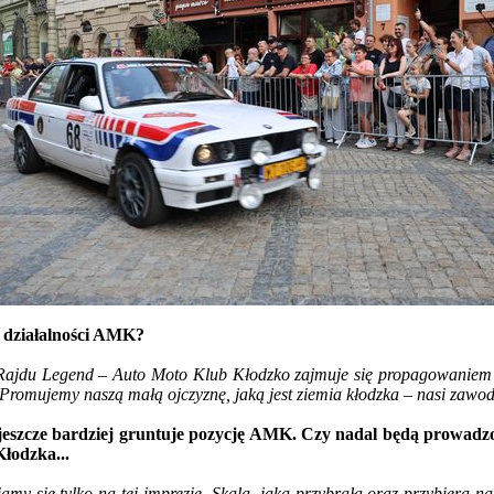
 działalności AMK?
jdu Legend – Auto Moto Klub Kłodzko zajmuje się propagowaniem bez
Promujemy naszą małą ojczyznę, jaką jest ziemia kłodzka – nasi zawod
 co jeszcze bardziej gruntuje pozycję AMK. Czy nadal będą prowa
łodzka...
amy się tylko na tej imprezie. Skala, jaką przybrała oraz przybiera 