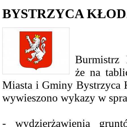
BYSTRZYCA KŁODZ
Burmistrz 
że na tabl
Miasta i Gminy Bystrzyca K
wywieszono wykazy w spra
- wydzierżawienia grun