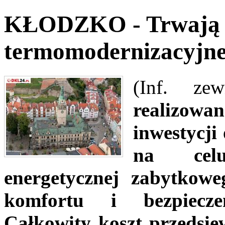
KŁODZKO - Trwają 
termomodernizacyjne
(Inf. ze
realizowa
inwestycji
na celu
energetycznej zabytkow
komfortu i bezpiecze
Całkowity koszt przedsięw