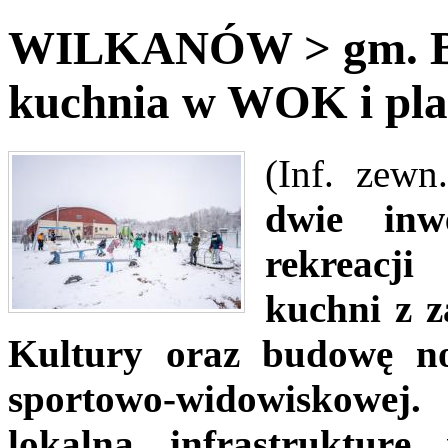
WILKANÓW > gm. Bys
kuchnia w WOK i pla
(Inf. zewn
dwie inwe
rekreacji
kuchni z 
Kultury oraz budowę n
sportowo-widowiskowe
lokalną infrastruktur