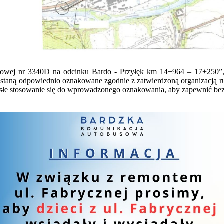
towej nr 3340D na odcinku Bardo - Przyłęk km 14+964 – 17+250”, 
zostaną odpowiednio oznakowane zgodnie z zatwierdzoną organizacją 
cisłe stosowanie się do wprowadzonego oznakowania, aby zapewnić be