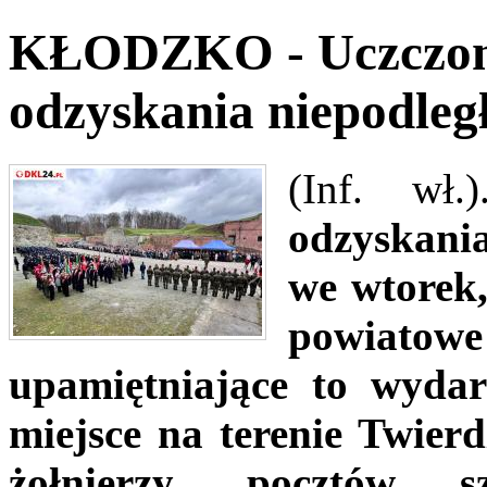
KŁODZKO - Uczczono
odzyskania niepodległ
(Inf. wł.)
odzyskani
we wtorek,
powiatow
upamiętniające to wyda
miejsce na terenie Twier
żołnierzy, pocztów s