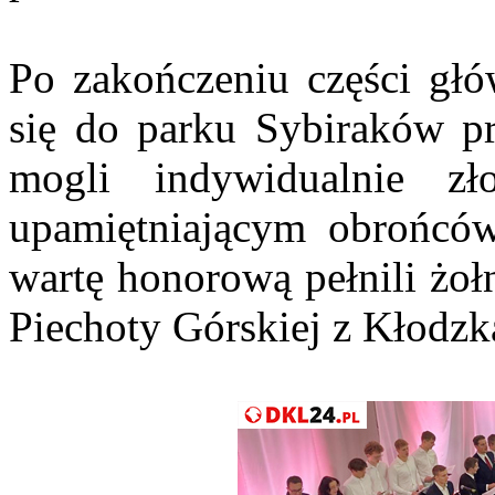
Po zakończeniu części głó
się do parku Sybiraków pr
mogli indywidualnie z
upamiętniającym obrońcó
wartę honorową pełnili żoł
Piechoty Górskiej z Kłodzk