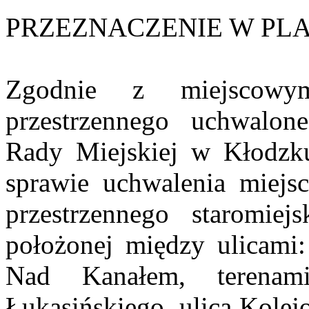
PRZEZNACZENIE W PL
Zgodnie z miejscowym
przestrzennego uchwalo
Rady Miejskiej w Kłodzku
sprawie uchwalenia miejs
przestrzennego staromiej
położonej między ulicami:
Nad Kanałem, terenam
Łukasińskiego, ulicą Kolej