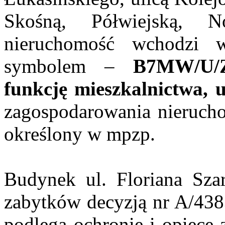
Skośną, Półwiejską, 
nieruchomość wchodzi 
symbolem –
B7MW/U/Z
funkcję mieszkalnictwa, u
zagospodarowania nieruch
określony w mpzp.
Budynek ul. Floriana Szar
zabytków decyzją nr A/4383
podlega ochronie i opiece 