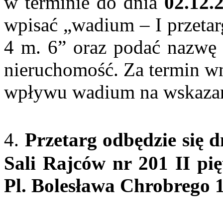
w terminie do dnia
02.12.2
wpisać „wadium – I przetar
4 m. 6” oraz podać nazwę 
nieruchomość. Za termin wn
wpływu wadium na wskaza
4.
Przetarg odbędzie się d
Sali Rajców nr 201 II pi
Pl. Bolesława Chrobrego 1