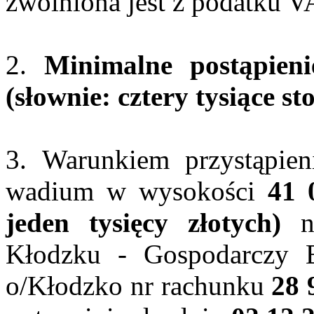
zwolniona jest z podatku V
2.
Minimalne postąpien
(słownie: cztery tysiące sto
3. Warunkiem przystąpieni
wadium w wysokości
41 
jeden tysięcy złotych)
na
Kłodzku - Gospodarczy B
o/Kłodzko nr rachunku
28 