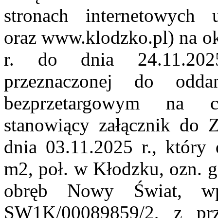
stronach internetowych 
oraz www.klodzko.pl) na ok
r. do dnia 24.11.202
przeznaczonej do odd
bezprzetargowym na 
stanowiący załącznik do 
dnia 03.11.2025 r., który
m2, poł. w Kłodzku, ozn. g
obręb Nowy Świat, wpi
SW1K/00089859/2, z prz