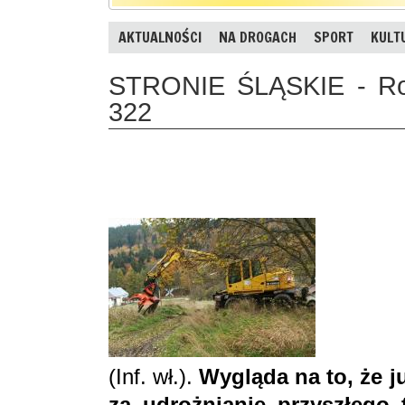
AKTUALNOŚCI
NA DROGACH
SPORT
KULT
STRONIE ŚLĄSKIE - Rozk
322
(Inf. wł.).
Wygląda na to, że j
za udrożnianie przyszłego t