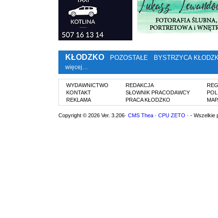
KŁODZKO
POZOSTAŁE
BYSTRZYCA KŁODZ
więcej…
WYDAWNICTWO
REDAKCJA
REG
KONTAKT
SŁOWNIK PRACODAWCY
POL
REKLAMA
PRACA KŁODZKO
MAP
Copyright © 2026 Ver. 3.206·
CMS Thea
·
CPU ZETO
· - Wszelkie