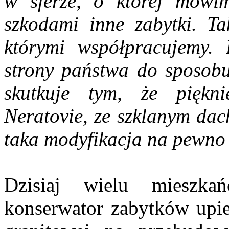
w sferze, o której mówim
szkodami inne zabytki. Ta
którymi współpracujemy. B
strony państwa do sposobu
skutkuje tym, że piękn
Neratovie, ze szklanym dac
taka modyfikacja na pewno 
Dzisiaj wielu mieszka
konserwator zabytków upier