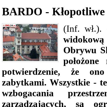
BARDO - Kłopotliwe s
(Inf. wł.).
widokową 
Obrywu Sk
położone 
potwierdzenie, że on
zabytkami. Wszystkie - te
wzbogacania przestr
zarządzających, są o