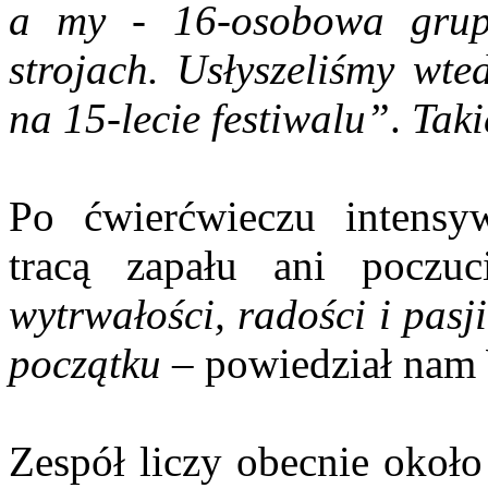
a my - 16-osobowa grupa
strojach. Usłyszeliśmy wte
na 15-lecie festiwalu”
.
Takie
Po ćwierćwieczu intensyw
tracą zapału ani poczu
wytrwałości, radości i pasj
początku
– powiedział nam 
Zespół liczy obecnie okoł