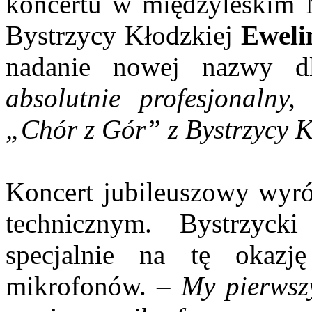
koncertu w międzyleskim 
Bystrzycy Kłodzkiej
Eweli
nadanie nowej nazwy d
absolutnie profesjonalny,
„Chór z Gór” z Bystrzycy Kł
Koncert jubileuszowy wyró
technicznym. Bystrzyc
specjalnie na tę okaz
mikrofonów. –
My pierwsz