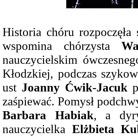
Historia chóru rozpoczęła 
wspomina chórzysta
Wa
nauczycielskim ówczesne
Kłodzkiej, podczas szykowa
ust
Joanny Ćwik-Jacuk
pa
zaśpiewać. Pomysł podchwy
Barbara Habiak
, a dyr
nauczycielka
Elżbieta Ku