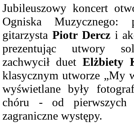
Jubileuszowy koncert otwo
Ogniska Muzycznego: 
gitarzysta
Piotr Dercz
i ak
prezentując utwory so
zachwycił duet
Elżbiety 
klasycznym utworze „My wa
wyświetlane były fotografi
chóru - od pierwszych 
zagraniczne występy.