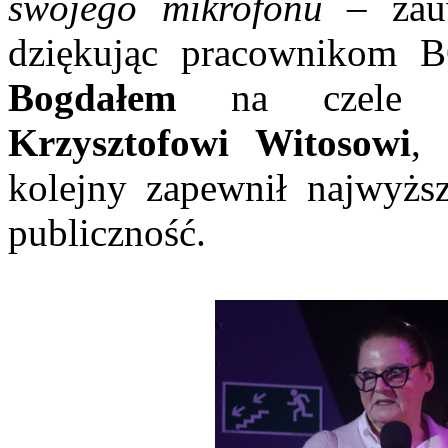
swojego mikrofonu
– zauw
dziękując pracownikom 
Bogdałem
na czele or
Krzysztofowi Witosowi
, 
kolejny zapewnił najwyżs
publiczność.