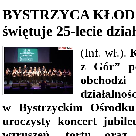
BYSTRZYCA KŁODZK
świętuje 25-lecie dzia
(Inf. wł.).
K
z Gór” po
obchodzi 
działalnośc
w Bystrzyckim Ośrodku
uroczysty koncert jubil
wzruszeń, tortu oraz