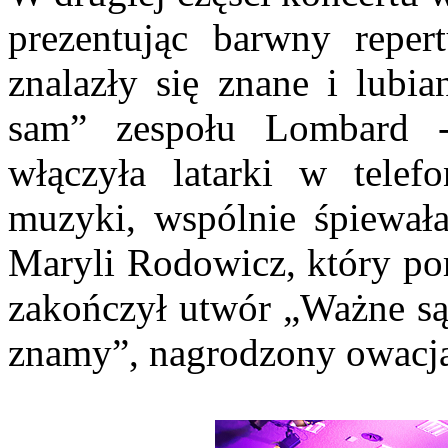
prezentując barwny repe
znalazły się znane i lubia
sam” zespołu Lombard -
włączyła latarki w tele
muzyki, wspólnie śpiewała
Maryli Rodowicz, który po
zakończył utwór „Ważne są 
znamy”, nagrodzony owacja