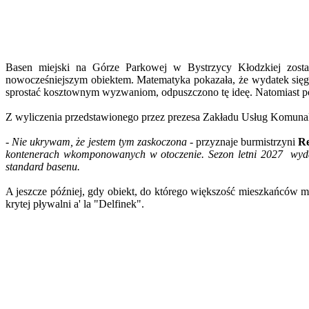
Basen miejski na Górze Parkowej w Bystrzycy Kłodzkiej zost
nowocześniejszym obiektem. Matematyka pokazała, że wydatek sięgn
sprostać kosztownym wyzwaniom, odpuszczono tę ideę. Natomiast po
Z wyliczenia przedstawionego przez prezesa Zakładu Usług Komun
- Nie ukrywam, że jestem tym zaskoczona -
przyznaje burmistrzyni
R
kontenerach wkomponowanych w otoczenie. Sezon letni 2027 wydaje
standard basenu.
A jeszcze później, gdy obiekt, do którego większość mieszkańców m
krytej pływalni a' la "Delfinek".