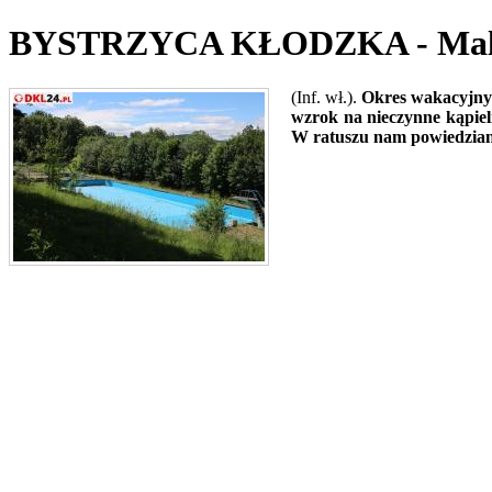
BYSTRZYCA KŁODZKA - Malown
(Inf. wł.).
Okres wakacyjny z
wzrok na nieczynne kąpiel
W ratuszu nam powiedziano