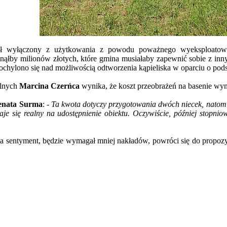
ał wyłączony z użytkowania z powodu poważnego wyeksploatowa
ąłby milionów złotych, które gmina musiałaby zapewnić sobie z inn
chylono się nad możliwością odtworzenia kąpieliska w oparciu o po
alnych
Marcina Czerńca
wynika, że koszt przeobrażeń na basenie wynió
enata Surma
:
- Ta kwota dotyczy przygotowania dwóch niecek, natomi
 się realny na udostępnienie obiektu. Oczywiście, później stopnio
a sentyment, będzie wymagał mniej nakładów, powróci się do propozy