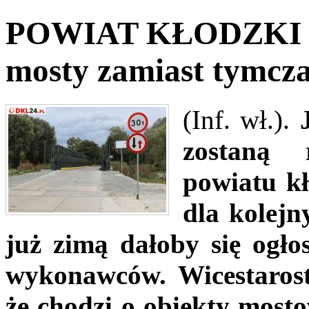
POWIAT KŁODZKI -
mosty zamiast tymcz
(Inf. wł.).
zostaną 
powiatu kł
dla kolej
już zimą dałoby się ogłos
wykonawców. Wicestaros
że chodzi o obiekty mosto