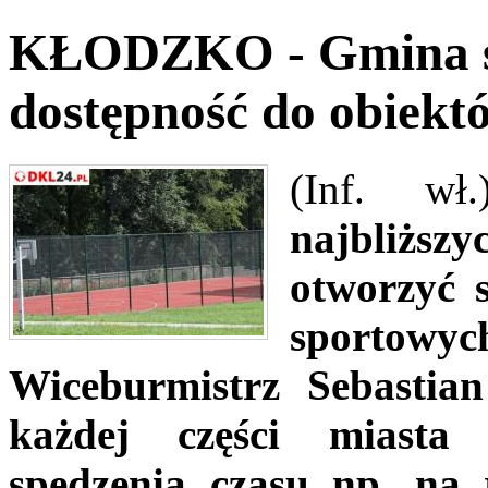
KŁODZKO - Gmina st
dostępność do obiekt
(Inf. wł
najbliższ
otworzyć 
sportow
Wiceburmistrz Sebasti
każdej części miasta
spędzenia czasu np. na