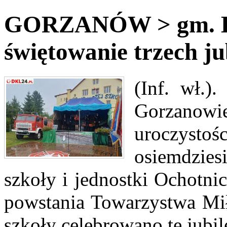
GORZANÓW > gm. Bys
świętowanie trzech ju
(Inf. wł.)
Gorzanow
uroczy
osiemdzies
szkoły i jednostki Ochotnic
powstania Towarzystwa Mi
szkoły celebrowano te jubil