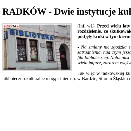
RADKÓW - Dwie instytucje kul
(Inf. wł.).
Przed wielu laty
rozdzielenie, co skutkowa
podjęły kroki w tym kieru
- Na zmiany nie zgodziła s
zatrudnienia, nad czym jesz
filii bibliotecznej. Natomia
wielu imprez, zarazem więks
Tak więc w radkowskiej kult
biblioteczno-kulturalne mogą istnieć np. w Bardzie, Stroniu Śląskim 