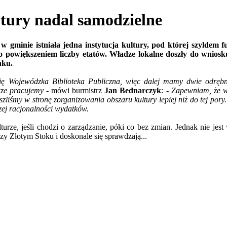
tury nadal samodzielne
 w gminie istniała jedna instytucja kultury, pod której szyldem f
ło powiększeniem liczby etatów. Władze lokalne doszły do wniosk
nku.
ię Wojewódzka Biblioteka Publiczna, więc dalej mamy dwie odrębne 
cze pracujemy -
mówi burmistrz
Jan Bednarczyk
:
- Zapewniam, że w
st szliśmy w stronę zorganizowania obszaru kultury lepiej niż do tej 
zej racjonalności wydatków.
urze, jeśli chodzi o zarządzanie, póki co bez zmian. Jednak nie jes
czy Złotym Stoku i doskonale się sprawdzają...