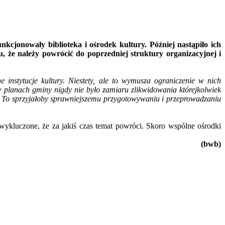
unkcjonowały biblioteka i ośrodek kultury. Później nastąpiło ich
u, że należy powrócić do poprzedniej struktury organizacyjnej i
instytucje kultury. Niestety, ale to wymusza ograniczenie w nich
 planach gminy nigdy nie było zamiaru zlikwidowania którejkolwiek
pory. To sprzyjałoby sprawniejszemu przygotowywaniu i przeprowadzaniu
t wykluczone, że za jakiś czas temat powróci. Skoro wspólne ośrodki
(bwb)