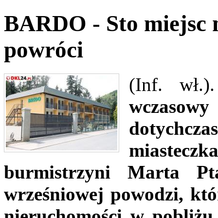
BARDO - Sto miejsc 
powróci
(Inf. wł.
wczasow
dotychcza
miastecz
burmistrzyni Marta Pt
wrześniowej powodzi, któ
nieruchomości w pobliżu 