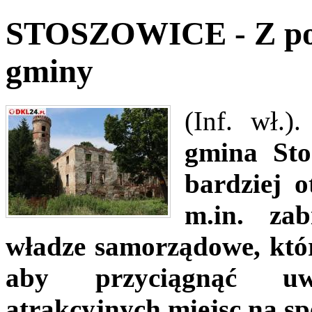
STOSZOWICE - Z poży
gminy
(Inf. wł.)
gmina Sto
bardziej 
m.in. zab
władze samorządowe, któr
aby przyciągnąć uw
atrakcyjnych miejsc na s