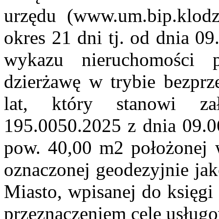
urzędu (www.um.bip.klodz
okres 21 dni tj. od dnia 09
wykazu nieruchomości 
dzierżawę w trybie bezpr
lat, który stanowi z
195.0050.2025 z dnia 09.06
pow. 40,00 m2 położonej w
oznaczonej geodezyjnie ja
Miasto, wpisanej do księg
przeznaczeniem cele usługo