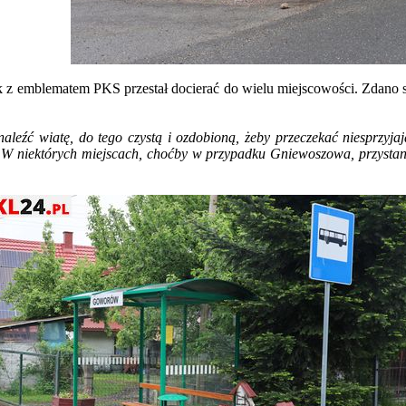
 z emblematem PKS przestał docierać do wielu miejscowości. Zdano sob
naleźć wiatę, do tego czystą i ozdobioną, żeby przeczekać niesprzyja
 W niektórych miejscach, choćby w przypadku Gniewoszowa, przystanek