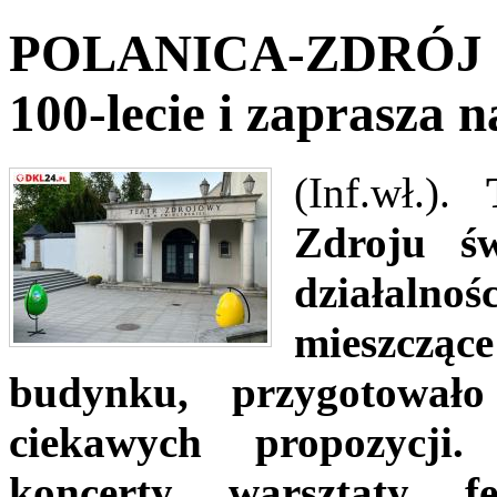
POLANICA-ZDRÓJ - T
100-lecie i zaprasza 
(Inf.wł.).
Zdroju ś
działal
mieszczą
budynku, przygotował
ciekawych propozycji.
koncerty, warsztaty, 