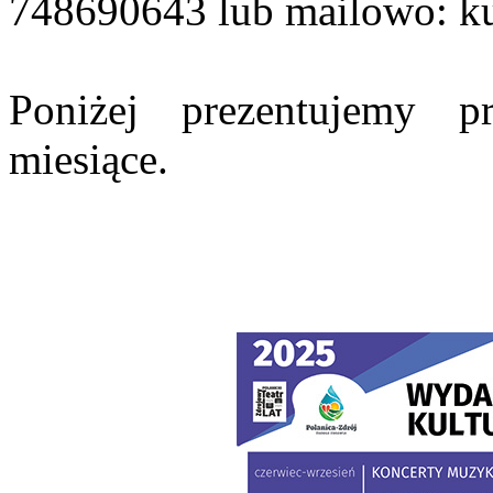
748690643 lub mailowo: kul
Poniżej prezentujemy 
miesiące.