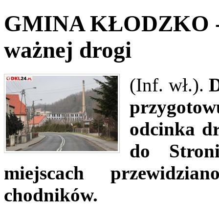
GMINA KŁODZKO - J
ważnej drogi
(Inf. wł.).
D
przygoto
odcinka dr
do Stron
miejscach przewidzi
chodników.