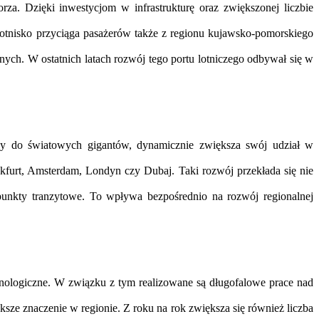
rza. Dzięki inwestycjom w infrastrukturę oraz zwiększonej liczbie
 lotnisko przyciąga pasażerów także z regionu kujawsko-pomorskiego
ych. W ostatnich latach rozwój tego portu lotniczego odbywał się w
leży do światowych gigantów, dynamicznie zwiększa swój udział w
nkfurt, Amsterdam, Londyn czy Dubaj. Taki rozwój przekłada się nie
 punkty tranzytowe. To wpływa bezpośrednio na rozwój regionalnej
chnologiczne. W związku z tym realizowane są długofalowe prace nad
ksze znaczenie w regionie. Z roku na rok zwiększa się również liczba