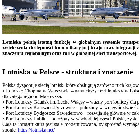
Lotniska pełnią istotną funkcję w globalnym systemie transpo
zwiększenia dostępności komunikacyjnej kraju oraz integracji
znaczeniu regionalnym oraz roli w globalnej sieci transportowej.
Lotniska w Polsce - struktura i znaczenie
Polska dysponuje siecią lotnisk, które obsługują zarówno ruch krajo
• Lotnisko Chopina w Warszawie – największy port lotniczy w Pols
dla całego regionu Mazowsza.
• Port Lotniczy Gdańsk im. Lecha Wałęsy – ważny port lotniczy dla p
• Port Lotniczy Katowice-Pyrzowice – położony w województwie śląs
• Port Lotniczy Bydgoszcz-Szwederowo – rozwija się głównie w zak
• Port Lotniczy Lublin – położony w wschodniej części Polski, zyskuj
Cała ta infrastruktura jest stale modernizowana, by sprostać wym
stronie:
https://lotniska.net/