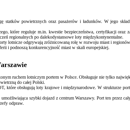
ługę statków powietrznych oraz pasażerów i ładunków. W jego skład w
zego, które reguluje m.in. kwestie bezpieczeństwa, certyfikacji oraz
ołączeń regionalnych po dalekodystansowe loty międzykontynentalne.
rty lotnicze odgrywają zróżnicowaną rolę w rozwoju miast i regionów
rii i podnoszą konkurencyjność miast w skali europejskiej.
Warszawie
żonym ruchem lotniczym portem w Polsce. Obsługuje nie tylko najwięks
ietrzną do całej Polski.
OT, które obsługują loty krajowe i międzynarodowe. W strukturze port
, umożliwiająca szybki dojazd z centrum Warszawy. Port ten przez ca
trefy odpraw.