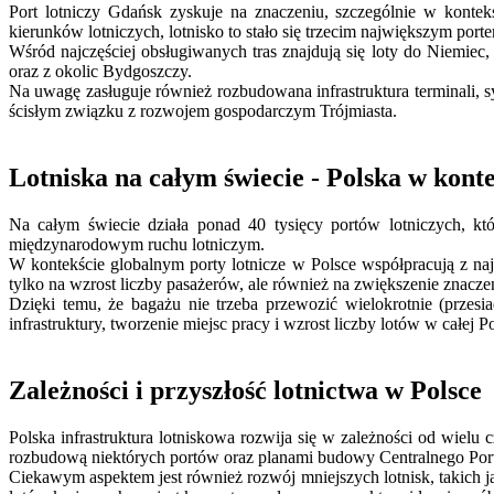
Port lotniczy Gdańsk zyskuje na znaczeniu, szczególnie w kontekś
kierunków lotniczych, lotnisko to stało się trzecim największym po
Wśród najczęściej obsługiwanych tras znajdują się loty do Niemiec
oraz z okolic Bydgoszczy.
Na uwagę zasługuje również rozbudowana infrastruktura terminali, 
ścisłym związku z rozwojem gospodarczym Trójmiasta.
Lotniska na całym świecie - Polska w kont
Na całym świecie działa ponad 40 tysięcy portów lotniczych, kt
międzynarodowym ruchu lotniczym.
W kontekście globalnym porty lotnicze w Polsce współpracują z naj
tylko na wzrost liczby pasażerów, ale również na zwiększenie znacze
Dzięki temu, że bagażu nie trzeba przewozić wielokrotnie (przes
infrastruktury, tworzenie miejsc pracy i wzrost liczby lotów w całej P
Zależności i przyszłość lotnictwa w Polsce
Polska infrastruktura lotniskowa rozwija się w zależności od wiel
rozbudową niektórych portów oraz planami budowy Centralnego Po
Ciekawym aspektem jest również rozwój mniejszych lotnisk, takich ja