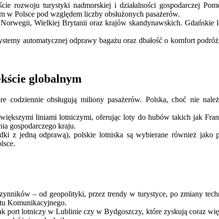
cie rozwoju turystyki nadmorskiej i działalności gospodarczej Pomo
rtem w Polsce pod względem liczby obsłużonych pasażerów.
, Norwegii, Wielkiej Brytanii oraz krajów skandynawskich. Gdańskie
systemy automatycznej odprawy bagażu oraz dbałość o komfort podróżn
ekście globalnym
óre codziennie obsługują miliony pasażerów. Polska, choć nie na
większymi liniami lotniczymi, oferując loty do hubów takich jak Fra
nia gospodarczego kraju.
iadki z jedną odprawą), polskie lotniska są wybierane również jako
olsce.
u czynników – od geopolityki, przez trendy w turystyce, po zmiany te
rtu Komunikacyjnego.
k port lotniczy w Lublinie czy w Bydgoszczy, które zyskują coraz wię