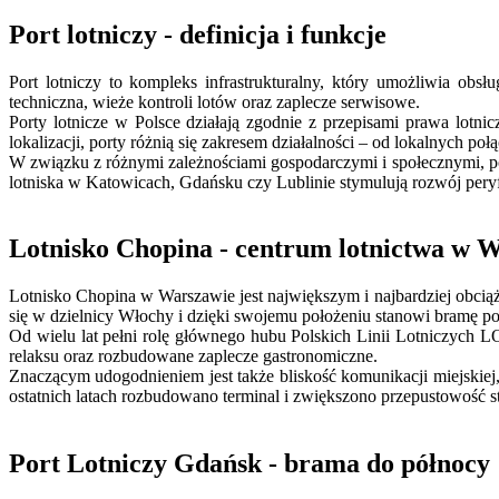
Port lotniczy - definicja i funkcje
Port lotniczy to kompleks infrastrukturalny, który umożliwia obs
techniczna, wieże kontroli lotów oraz zaplecze serwisowe.
Porty lotnicze w Polsce działają zgodnie z przepisami prawa lotnic
lokalizacji, porty różnią się zakresem działalności – od lokalnych p
W związku z różnymi zależnościami gospodarczymi i społecznymi, po
lotniska w Katowicach, Gdańsku czy Lublinie stymulują rozwój peryfe
Lotnisko Chopina - centrum lotnictwa w 
Lotnisko Chopina w Warszawie jest największym i najbardziej obcią
się w dzielnicy Włochy i dzięki swojemu położeniu stanowi bramę pow
Od wielu lat pełni rolę głównego hubu Polskich Linii Lotniczych L
relaksu oraz rozbudowane zaplecze gastronomiczne.
Znaczącym udogodnieniem jest także bliskość komunikacji miejskiej
ostatnich latach rozbudowano terminal i zwiększono przepustowość s
Port Lotniczy Gdańsk - brama do północy