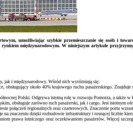
rtowym, umożliwiając szybkie przemieszczanie się osób i towaró
 z rynkiem międzynarodowym. W niniejszym artykule przyjrzymy 
wy, jak i międzynarodowy. Wśród nich wyróżniają się:
ce, obsługujący około 40% krajowego ruchu pasażerskiego. Znajduje
ółnocnej Polski. Odgrywa istotną rolę w rozwoju Pomorza, a także w k
kim, obsługuje zarówno ruch pasażerski, jak i cargo. Jest istotnym 
resie połączeń regionalnych oraz czarterowych. Znaczenie portu wzr
e na znaczeniu dzięki rozbudowie infrastruktury i rosnącej liczbie kie
aganiom prawa lotniczego oraz oczekiwaniom pasażerów. Więcej szczeg