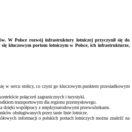
w. W Polsce rozwój infrastruktury lotniczej przyczynił się do
się kluczowym portom lotniczym w Polsce, ich infrastrukturze,
 się w sercu stolicy, co czyni go kluczowym punktem przesiadkowym
ontekście połączeń zagranicznych i turystyki.
ośrodkiem transportowym dla regionu przemysłowego.
asta dzięki współpracy z międzynarodowymi przewoźnikami.
runków obsługiwanych przez tanie linie lotnicze.
ółowych informacji o polskich portach lotniczych można znaleźć na