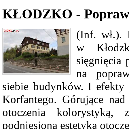
KŁODZKO - Poprawil
(Inf. wł.)
w Kłodzk
sięgnięcia
na popraw
siebie budynków. I efekty 
Korfantego. Górujące nad
otoczenia kolorystyką,
podniesioną estetyką otocze