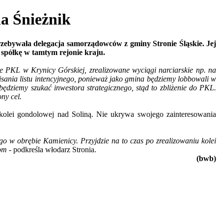
a Śnieżnik
zebywała delegacja samorządowców z gminy Stronie Śląskie. Jej
ę spółkę w tamtym rejonie kraju.
 PKL w Krynicy Górskiej, zrealizowane wyciągi narciarskie np. na
sania listu intencyjnego, ponieważ jako gmina będziemy lobbowali w
będziemy szukać inwestora strategicznego, stąd to zbliżenie do PKL.
ny cel.
kolei gondolowej nad Soliną. Nie ukrywa swojego zainteresowania
 w obrębie Kamienicy. Przyjdzie na to czas po zrealizowaniu kolei
iom
- podkreśla włodarz Stronia.
(bwb)