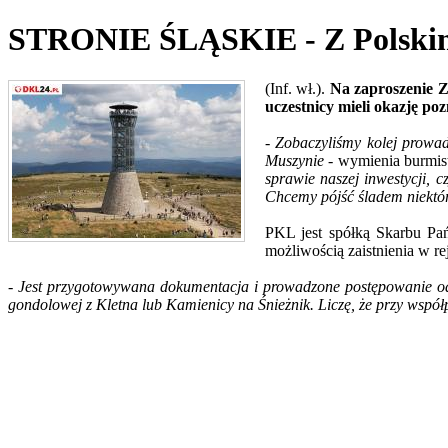
STRONIE ŚLĄSKIE - Z Polskimi
(Inf. wł.).
Na zaproszenie Z
uczestnicy mieli okazję po
- Zobaczyliśmy kolej prowa
Muszynie
- wymienia burmist
sprawie naszej inwestycji, 
Chcemy pójść śladem niektór
PKL jest spółką Skarbu Pa
możliwością zaistnienia w rej
- Jest przygotowywana dokumentacja i prowadzone postępowanie odn
gondolowej z Kletna lub Kamienicy na Śnieżnik. Liczę, że przy ws