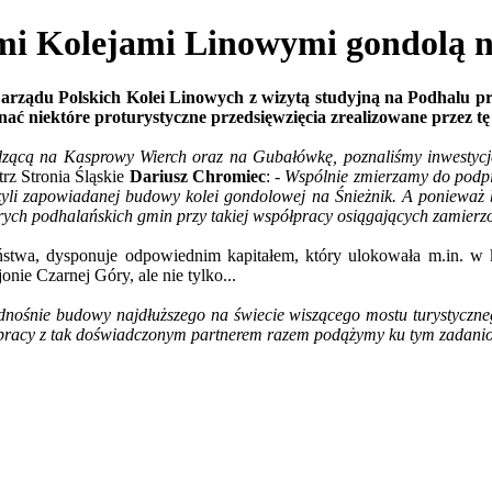
 Kolejami Linowymi gondolą n
arządu Polskich Kolei Linowych z wizytą studyjną na Podhalu pr
znać niektóre proturystyczne przedsięwzięcia zrealizowane przez t
dzącą na Kasprowy Wierch oraz na Gubałówkę, poznaliśmy inwestycje
rz Stronia Śląskie
Dariusz Chromiec
:
- Wspólnie zmierzamy do podpi
czyli zapowiadanej budowy kolei gondolowej na Śnieżnik. A ponieważ 
ych podhalańskich gmin przy takiej współpracy osiągających zamierzo
ństwa, dysponuje odpowiednim kapitałem, który ulokowała m.in. w 
onie Czarnej Góry, ale nie tylko...
ośnie budowy najdłuższego na świecie wiszącego mostu turystycznego
półpracy z tak doświadczonym partnerem razem podążymy ku tym zadan