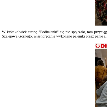
W którąkolwiek stronę "Podhalanki" się nie spojrzało, tam przyci
Szalejowa Górnego, własnoręcznie wykonane palemki przez panie z