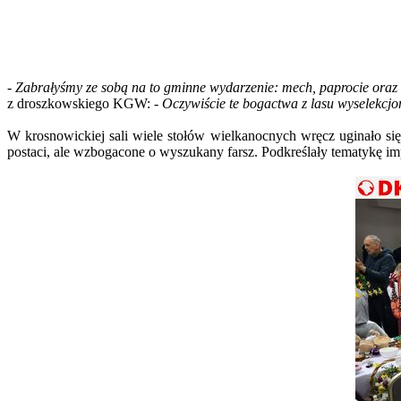
- Zabrałyśmy ze sobą na to gminne wydarzenie: mech, paprocie oraz g
z droszkowskiego KGW:
- Oczywiście te bogactwa z lasu wyselekcjo
W krosnowickiej sali wiele stołów wielkanocnych wręcz uginało si
postaci, ale wzbogacone o wyszukany farsz. Podkreślały tematykę i