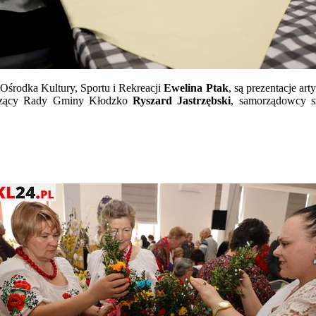
środka Kultury, Sportu i Rekreacji
Ewelina Ptak
, są prezentacje ar
czący Rady Gminy Kłodzko
Ryszard Jastrzębski
, samorządowcy sz