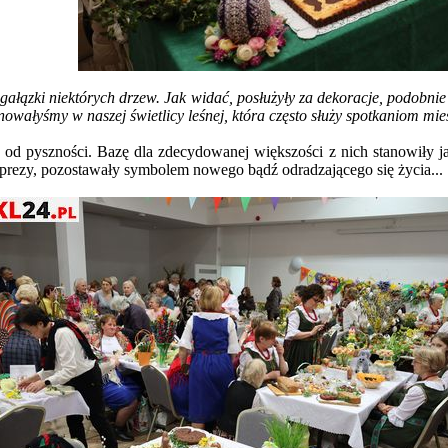
ałązki niektórych drzew. Jak widać, posłużyły za dekoracje, podobnie 
nowałyśmy w naszej świetlicy leśnej, która często służy spotkaniom mi
ę od pyszności. Bazę dla zdecydowanej większości z nich stanowiły j
mprezy, pozostawały symbolem nowego bądź odradzającego się życia...