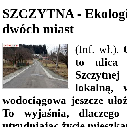
SZCZYTNA - Ekologic
dwóch miast
(Inf. wł.).
to ulica
Szczytnej
lokalną, 
wodociągowa jeszcze uło
To wyjaśnia, dlaczego 
utrudniając życie mieszk