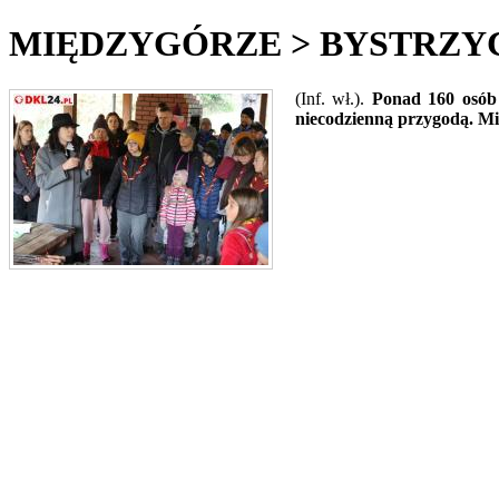
MIĘDZYGÓRZE > BYSTRZYCA K
(Inf. wł.).
Ponad 160 osób 
niecodzienną przygodą. Mi