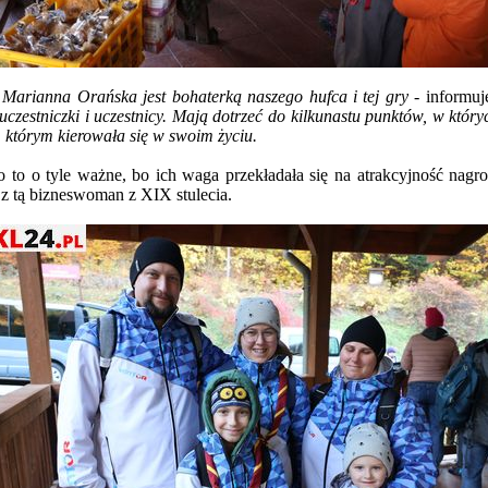
Marianna Orańska jest bohaterką naszego hufca i tej gry -
informuj
ą uczestniczki i uczestnicy. Mają dotrzeć do kilkunastu punktów, w kt
y, którym kierowała się w swoim życiu.
ło to o tyle ważne, bo ich waga przekładała się na atrakcyjność n
 z tą bizneswoman z XIX stulecia.