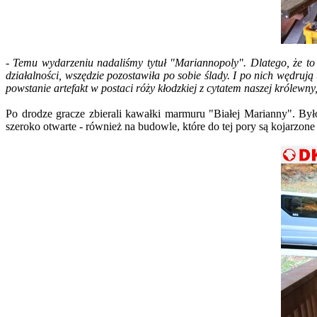
- Temu wydarzeniu nadaliśmy tytuł "Mariannopoly". Dlatego, że to 
działalności, wszędzie pozostawiła po sobie ślady. I po nich wędruj
powstanie artefakt w postaci róży kłodzkiej z cytatem naszej królewn
Po drodze gracze zbierali kawałki marmuru "Białej Marianny". By
szeroko otwarte - również na budowle, które do tej pory są kojarzone