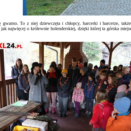
 gwarno. To z niej dziewczęta i chłopcy, harcerki i harcerze, takż
ak najwięcej o królewnie holenderskiej, dzięki której ta górska miejsc