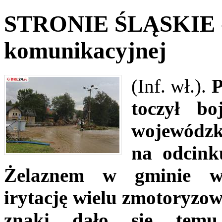
STRONIE ŚLĄSKIE - W
komunikacyjnej
(Inf. wł.).
P
toczył bo
wojewódzki
na odcink
Żelaznem w gminie wi
irytację wielu zmotoryzo
znaki dało się temu