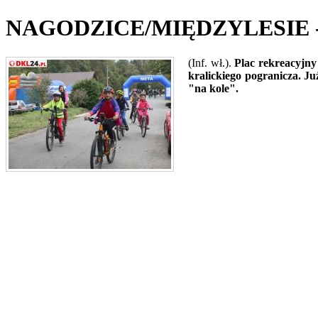
NAGODZICE/MIĘDZYLESIE - R
(Inf. wł.).
Plac rekreacyjn
kralickiego pogranicza. J
"na kole".